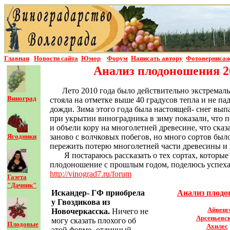
Главная
Новости сайта
Юмор
Форум
Написать автор
у
Фотовернисаж
Анализ плодоношения 20
Лето 2010 года было действительно экстремал
Виноград
стояла на отметке выше 40 градусов тепла и не п
дожди. Зима этого года была настоящей- снег вып
при укрытии виноградника в зиму показали, что п
и объели кору на многолетней древесине, что ска
Ягодники
заново с волчковых побегов, но много сортов был
пережить потерю многолетней части древесины и 
Я постараюсь рассказать о тех сортах, которы
плодоношение с прошлым годом, поделюсь успехам
http://vinograd7.ru/forum
Газета
"Дачник"
Искандер- ГФ приобрела
Анализ плодо
у Гвоздикова из
Айвенг
Новочеркасска.
Ничего не
Арсеньевс
могу сказать плохого об
Плодовые
Ахилес
этой форме- отличный