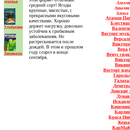
деревья
Аладди
средний сорт! Ягоды
Аркадия
крупные, мясистые, с
Алекса
прекрасными вкусовыми
Атаман Па
качествами. Хорошо
Блестящ
держит нагрузку, довольно
Удобрения
Валенти
устойчив к грибковым
Восторг мус
заболеваниям. Не
Версал
растрескивается после
Виктор
дождей. В этом и прошлом
Вера
году созрел в конце
Химикаты
Венус сиди
сентября.
Викто
Викин
Восторг иде
Гароль
Галаха
Деметр
Донские 
Дунав
Исканд
Кишмиш
Карди
Краса Ни
Кеша
КарМаК