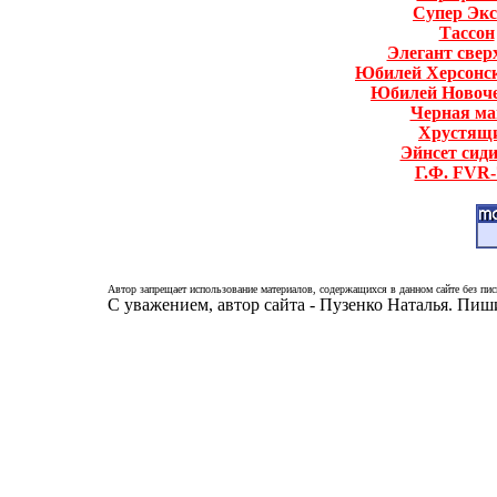
Супер Экс
Тассон
Элегант свер
Юбилей Херсонск
Юбилей Новоче
Черная ма
Хрустящ
Эйнсет сид
Г.Ф. FVR-
Автор запрещает использование материалов, содержащихся в данном сайте без пис
С уважением, автор сайта - Пузенко Наталья. Пи