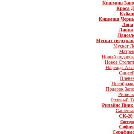
Кишмиш Запо
Краса Д
Кубан
Кишмиш Черны
Лора
Ливия
Лансел
Мускат сверхра
Мускат Л
Матре
Новый подарок
Новое Столет
Надежда Акс
Одисе
Плеве
Преображ
Подарок Зап
Ришель
Розовый Т
Рилайнс Пинк
Сашеньк
CK-28
Снегир
София
Серафим